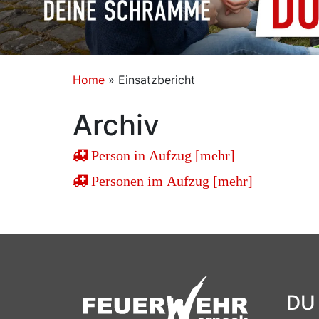
Home
»
Einsatzbericht
Archiv
Person in Aufzug [mehr]
Personen im Aufzug [mehr]
DU