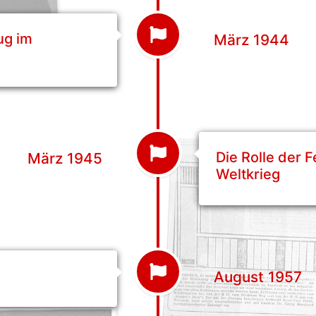
ug im
März 1944
Die Rolle der 
März 1945
Weltkrieg
August 1957