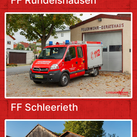
FF Rundelshausen
FF Schleerieth