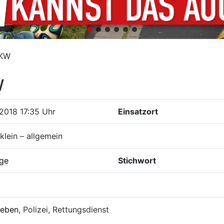
PKW
W
2018 17:35 Uhr
Einsatzort
klein – allgemein
ige
Stichwort
leben
, Polizei, Rettungsdienst