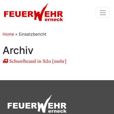
Home
»
Einsatzbericht
Archiv
Schwelbrand in Silo [mehr]