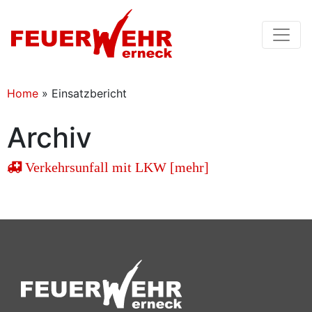
Home
»
Einsatzbericht
Archiv
Verkehrsunfall mit LKW [mehr]