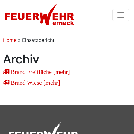
Home
»
Einsatzbericht
Archiv
Brand Freifläche [mehr]
Brand Wiese [mehr]