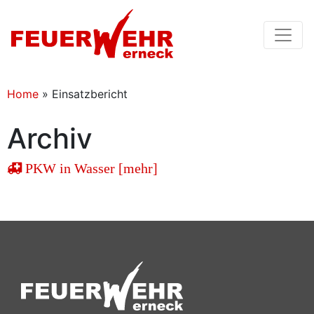
Home
»
Einsatzbericht
Archiv
PKW in Wasser [mehr]