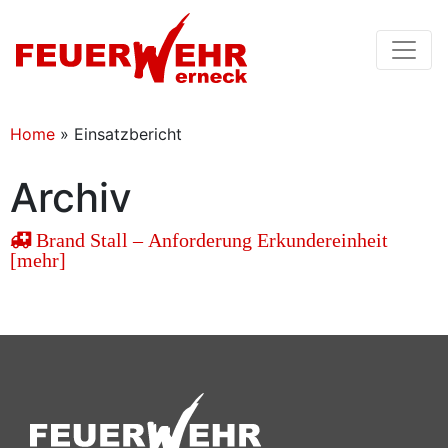
Home
»
Einsatzbericht
Archiv
Brand Stall – Anforderung Erkundereinheit
[mehr]