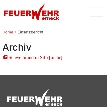
Home
»
Einsatzbericht
Archiv
Schwelbrand in Silo [mehr]