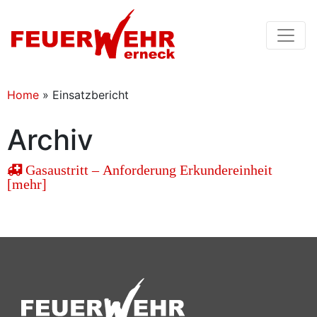
Home
»
Einsatzbericht
Archiv
Gasaustritt – Anforderung Erkundereinheit
[mehr]