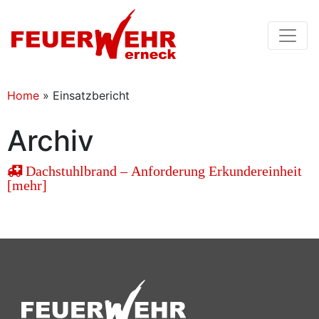
Home
»
Einsatzbericht
Archiv
Dachstuhlbrand – Anforderung Erkundereinheit
[mehr]