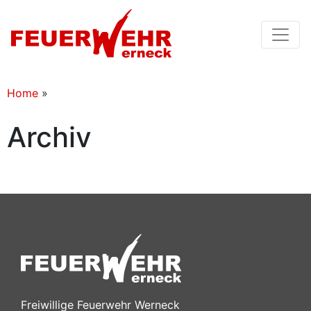
Home
»
Archiv
Freiwillige Feuerwehr Werneck