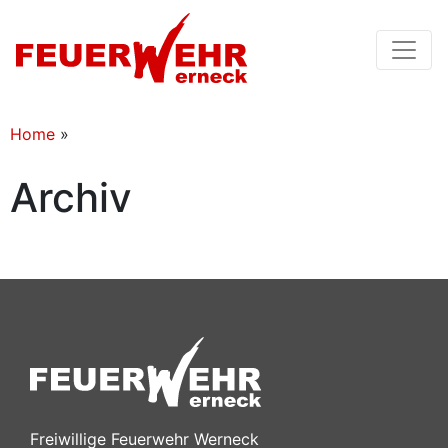
Home
»
Archiv
Freiwillige Feuerwehr Werneck