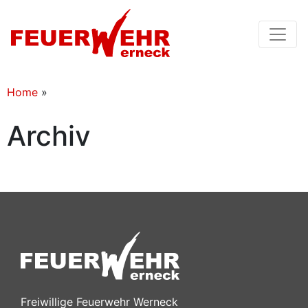
Home
»
Archiv
Freiwillige Feuerwehr Werneck