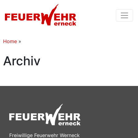
Home
»
Archiv
Freiwillige Feuerwehr Werneck