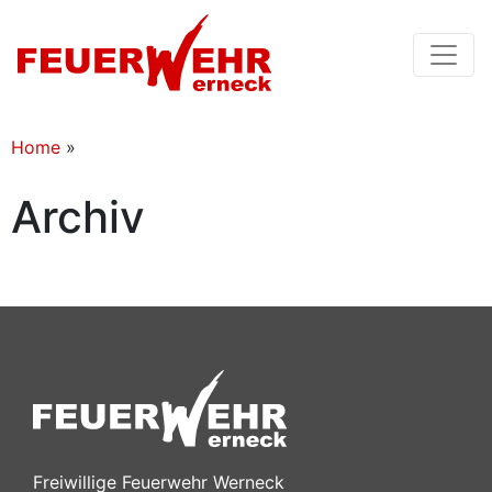
Home
»
Archiv
Freiwillige Feuerwehr Werneck