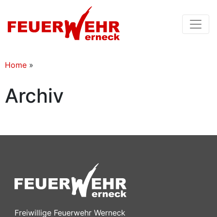
Home
»
Archiv
Freiwillige Feuerwehr Werneck