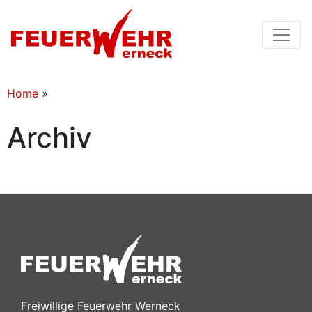
Home
»
Archiv
Freiwillige Feuerwehr Werneck