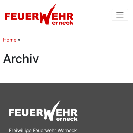
Home
»
Archiv
Freiwillige Feuerwehr Werneck