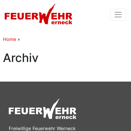
Home
»
Archiv
Freiwillige Feuerwehr Werneck