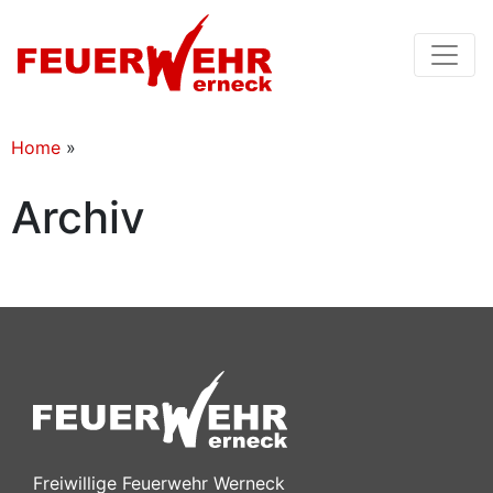
Home
»
Archiv
Freiwillige Feuerwehr Werneck