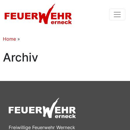
Home
»
Archiv
Freiwillige Feuerwehr Werneck