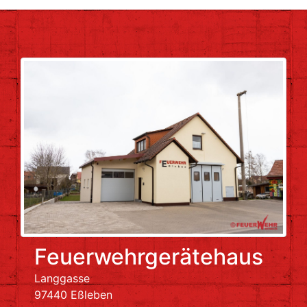
Feuerwehrgerätehaus
Langgasse
97440 Eßleben