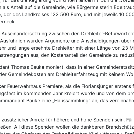
 als Anteil auf die Gemeinde, wie Bürgermeisterin Edeltraud
 der des Landkreises 122 500 Euro, und mit jeweils 10 000 
erneck.
ge Auseinandersetzung zwischen den Drehleiter-Befürworte
n. Ausführlich wurden Argumente und Anschuldigungen über 
hr und lange ersehnte Drehleiter mit einer Länge von 23 M
nstrengungen aus, den Kostenanteil der Gemeinde zu reduzi
nt Thomas Bauke moniert, dass in einer Gemeinderatssit
der Gemeindekosten am Drehleiterfahrzeug mit keinem Wor
r Feuerwehrhaus Premiere, als die Floriansjünger erstens f
ungsfest im kommenden Jahr kreiert wurde und von dem pro 
Kommandant Bauke eine „Haussammlung“ an, das vereinnahm
 zusätzlicher Anreiz für höhere und hohe Spenden sein. Für
eßen. All diese Spenden wollen die dankbaren Brandschütz
deten der Chefarzt der Orthopädischen Klinik Werneck, Prof