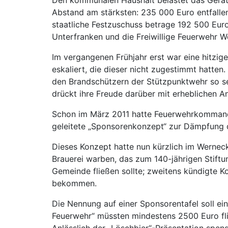
Abstand am stärksten: 235 000 Euro entfallen
staatliche Festzuschuss betrage 192 500 Euro,
Unterfranken und die Freiwillige Feuerwehr W
Im vergangenen Frühjahr erst war eine hitzi
eskaliert, die dieser nicht zugestimmt hatte
den Brandschützern der Stützpunktwehr so se
drückt ihre Freude darüber mit erheblichen A
Schon im März 2011 hatte Feuerwehrkommanda
geleitete „Sponsorenkonzept“ zur Dämpfung 
Dieses Konzept hatte nun kürzlich im Wernecke
Brauerei warben, das zum 140-jährigen Stift
Gemeinde fließen sollte; zweitens kündigte 
bekommen.
Die Nennung auf einer Sponsorentafel soll ein
Feuerwehr“ müssten mindestens 2500 Euro fli
Anlässlich der „Löschbier“-Präsentation spen