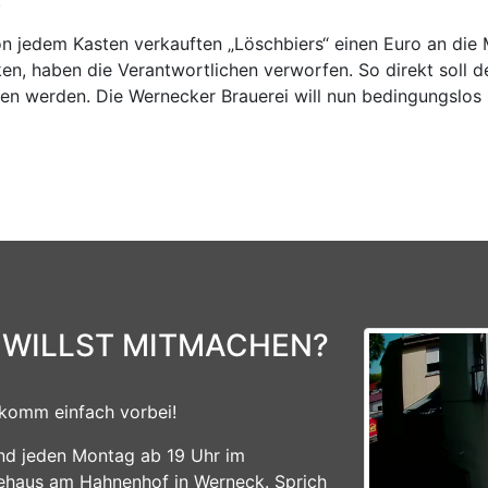
on jedem Kasten verkauften „Löschbiers“ einen Euro an die
nken, haben die Verantwortlichen verworfen. So direkt soll
n werden. Die Wernecker Brauerei will nun bedingungslos
 WILLST MITMACHEN?
komm einfach vorbei!
ind jeden Montag ab 19 Uhr im
ehaus am Hahnenhof in Werneck. Sprich