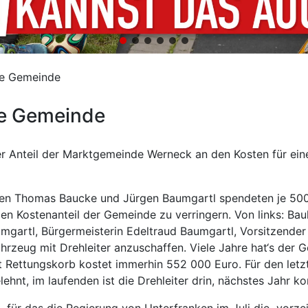
ie Gemeinde
ie Gemeinde
 Anteil der Marktgemeinde Werneck an den Kosten für eine 
Thomas Baucke und Jürgen Baumgartl spendeten je 500 Eur
en Kostenanteil der Gemeinde zu verringern. Von links: Bau
mgartl, Bürgermeisterin Edeltraud Baumgartl, Vorsitzender
hrzeug mit Drehleiter anzuschaffen. Viele Jahre hat‘s der
mit Rettungskorb kostet immerhin 552 000 Euro. Für den le
hnt, im laufenden ist die Drehleiter drin, nächstes Jahr k
für das die Regierung von Unterfranken im Juli die „vorze