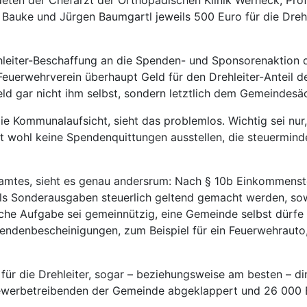
uke und Jürgen Baumgartl jeweils 500 Euro für die Drehle
leiter-Beschaffung an die Spenden- und Sponsorenaktion 
 Feuerwehrverein überhaupt Geld für den Drehleiter-Anteil
d gar nicht ihm selbst, sondern letztlich dem Gemeindesäc
e Kommunalaufsicht, sieht das problemlos. Wichtig sei nur, 
t wohl keine Spendenquittungen ausstellen, die steuermin
nzamtes, sieht es genau andersrum: Nach § 10b Einkommen
 als Sonderausgaben steuerlich geltend gemacht werden, so
iche Aufgabe sei gemeinnützig, eine Gemeinde selbst dürfe
ndenbescheinigungen, zum Beispiel für ein Feuerwehrauto, n
ür die Drehleiter, sogar – beziehungsweise am besten – di
erbetreibenden der Gemeinde abgeklappert und 26 000 E
.