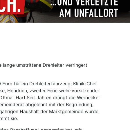
lange umstrittene Drehleiter verringert
o für ein Drehleiterfahrzeug; Klinik-Chef
ke, Hendrich, zweiter Feuerwehr-Vorsitzender
 Otmar Hart.Seit Jahren drängt die Wernecker
 Gemeinderat abgelehnt mit der Begründung,
tztjährigen Haushalt der Marktgemeinde wurde
ommt sie.
itige Beschaffung“ genehmigt hat, mit