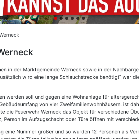
 Werneck
 Werneck
nen in der Marktgemeinde Werneck sowie in der Nachbargem
sätzlich wird eine lange Schlauchstrecke benötigt“ war die 
ssen werden soll und gegen eine Wohnanlage für altersger
 Gebäudeumfang von vier Zweifamilienwohnhäusern, ist dahe
hatte die Feuerwehr Werneck das Objekt für verschiedene
, Person im Aufzugschacht oder Türe öffnen mit verschied
g eine Nummer größer und so wurden 12 Personen als Ver
ussten die Türen teilweise gewaltsam geöffnet werden um 