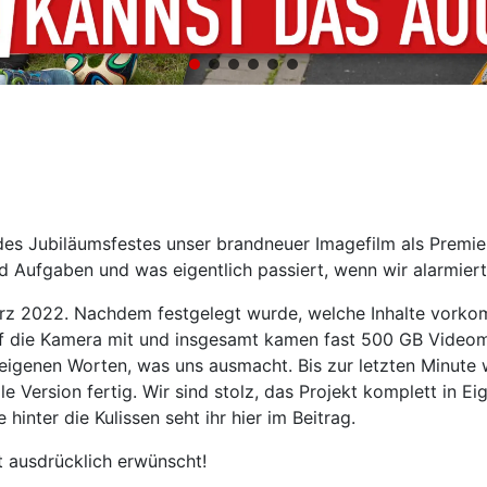
 Jubiläumsfestes unser brandneuer Imagefilm als Premier
nd Aufgaben und was eigentlich passiert, wenn wir alarmier
rz 2022. Nachdem festgelegt wurde, welche Inhalte vorkom
ef die Kamera mit und insgesamt kamen fast 500 GB Videom
en eigenen Worten, was uns ausmacht. Bis zur letzten Minut
e Version fertig. Wir sind stolz, das Projekt komplett in 
hinter die Kulissen seht ihr hier im Beitrag.
t ausdrücklich erwünscht!