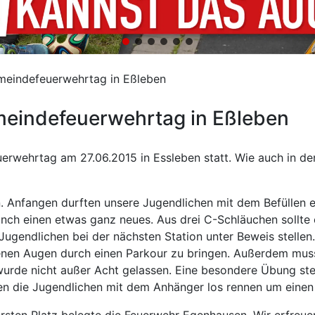
eindefeuerwehrtag in Eßleben
eindefeuerwehrtag in Eßleben
erwehrtag am 27.06.2015 in Essleben statt. Wie auch in d
. Anfangen durften unsere Jugendlichen mit dem Befüllen ei
anch einen etwas ganz neues. Aus drei C-Schläuchen sollte
Jugendlichen bei der nächsten Station unter Beweis stellen
nen Augen durch einen Parkour zu bringen. Außerdem musst
de nicht außer Acht gelassen. Eine besondere Übung stellt
sten die Jugendlichen mit dem Anhänger los rennen um eine
sten Platz belegte die Feuerwehr Egenhausen. Wir erfreuen