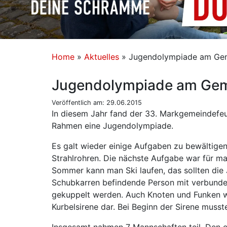
Home
»
Aktuelles
»
Jugendolympiade am Gem
Jugendolympiade am Gem
Veröffentlich am: 29.06.2015
In diesem Jahr fand der 33. Markgemeindefeu
Rahmen eine Jugendolympiade.
Es galt wieder einige Aufgaben zu bewältigen
Strahlrohren. Die nächste Aufgabe war für m
Sommer kann man Ski laufen, das sollten die 
Schubkarren befindende Person mit verbunde
gekuppelt werden. Auch Knoten und Funken wur
Kurbelsirene dar. Bei Beginn der Sirene mus
Insgesamt nahmen 7 Mannschaften teil. Den er