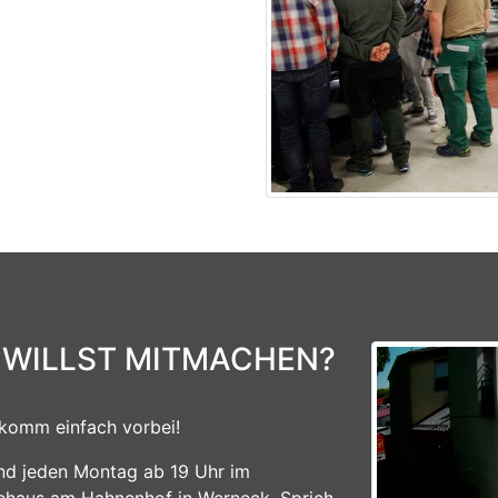
Previous
 WILLST MITMACHEN?
komm einfach vorbei!
ind jeden Montag ab 19 Uhr im
ehaus am Hahnenhof in Werneck. Sprich