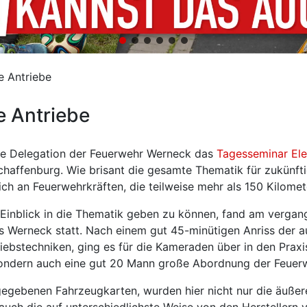
e Antriebe
e Antriebe
ne Delegation der Feuerwehr Werneck das
Tagesseminar Ele
haffenburg. Wie brisant die gesamte Thematik für zukünftig
eich an Feuerwehrkräften, die teilweise mehr als 150 Kilome
 Einblick in die Thematik geben zu können, fand am verg
us Werneck statt. Nach einem gut 45-minütigen Anriss der
iebstechniken, ging es für die Kameraden über in den Praxi
ndern auch eine gut 20 Mann große Abordnung der Feuerwe
egebenen Fahrzeugkarten, wurden hier nicht nur die äußer
auch die auf unterschiedlichste Weise von den Herstellern