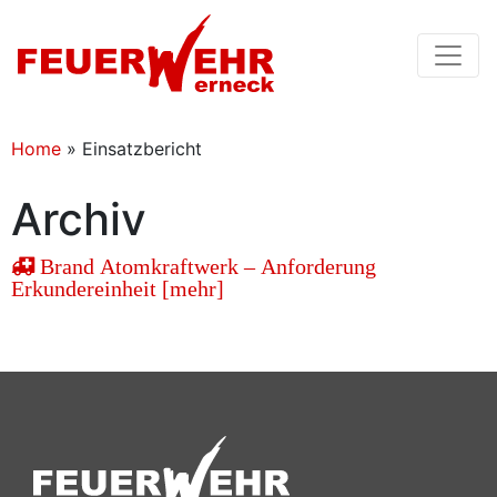
Home
»
Einsatzbericht
Archiv
Brand Atomkraftwerk – Anforderung
Erkundereinheit [mehr]