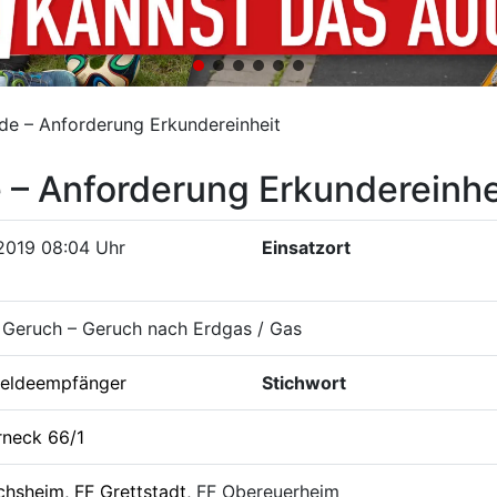
de – Anforderung Erkundereinheit
– Anforderung Erkundereinhe
2019 08:04 Uhr
Einsatzort
 Geruch – Geruch nach Erdgas / Gas
eldeempfänger
Stichwort
rneck 66/1
chsheim
,
FF Grettstadt
, FF Obereuerheim