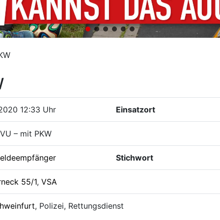
PKW
W
2020 12:33 Uhr
Einsatzort
 VU – mit PKW
eldeempfänger
Stichwort
rneck 55/1
,
VSA
hweinfurt
, Polizei, Rettungsdienst