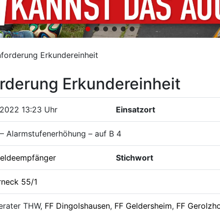
forderung Erkundereinheit
rderung Erkundereinheit
.2022 13:23 Uhr
Einsatzort
– Alarmstufenerhöhung – auf B 4
eldeempfänger
Stichwort
rneck 55/1
erater THW,
FF Dingolshausen
,
FF Geldersheim
,
FF Gerolzh