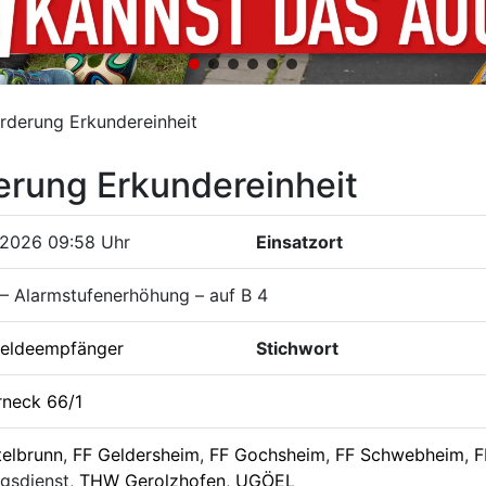
rderung Erkundereinheit
erung Erkundereinheit
.2026 09:58 Uhr
Einsatzort
– Alarmstufenerhöhung – auf B 4
eldeempfänger
Stichwort
rneck 66/1
telbrunn
,
FF Geldersheim
,
FF Gochsheim
,
FF Schwebheim
,
F
gsdienst,
THW Gerolzhofen
,
UGÖEL