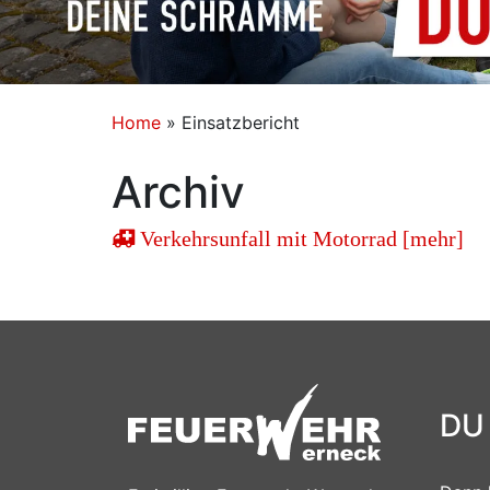
Home
»
Einsatzbericht
Archiv
Verkehrsunfall mit Motorrad [mehr]
DU