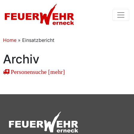
Home
»
Einsatzbericht
Archiv
Personensuche [mehr]