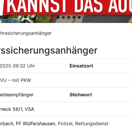
ehrssicherungsanhänger
rssicherungsanhänger
.2025 09:32 Uhr
Einsatzort
 VU – mit PKW
eldeempfänger
Stichwort
rneck 56/1
,
VSA
erbach
,
FF Wülfershausen
, Polizei, Rettungsdienst