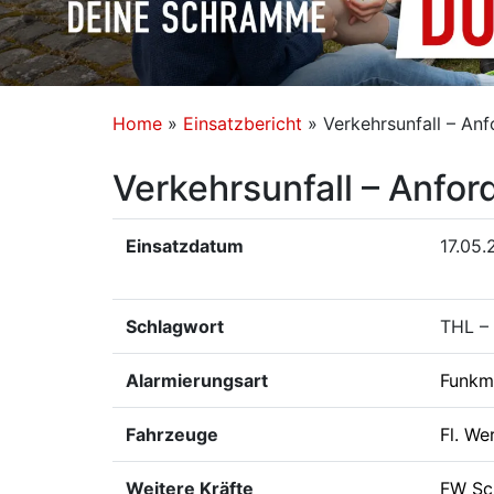
Home
»
Einsatzbericht
»
Verkehrsunfall – An
Verkehrsunfall – Anfo
Einsatzdatum
17.05.
Schlagwort
THL –
Alarmierungsart
Funkm
Fahrzeuge
Fl. We
Weitere Kräfte
FW Sc