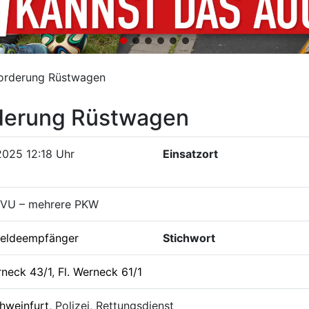
forderung Rüstwagen
rderung Rüstwagen
2025 12:18 Uhr
Einsatzort
 VU – mehrere PKW
eldeempfänger
Stichwort
rneck 43/1
,
Fl. Werneck 61/1
hweinfurt
, Polizei, Rettungsdienst