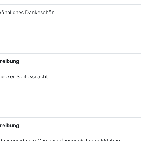
öhnliches Dankeschön
reibung
necker Schlossnacht
reibung
dolympiade am Gemeindefeuerwehrtag in Eßleben