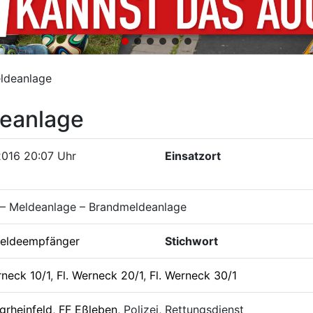
ldeanlage
eanlage
2016 20:07 Uhr
Einsatzort
 – Meldeanlage – Brandmeldeanlage
eldeempfänger
Stichwort
rneck 10/1
,
Fl. Werneck 20/1
,
Fl. Werneck 30/1
grheinfeld
,
FF Eßleben
, Polizei, Rettungsdienst