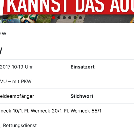
PKW
W
2017 10:19 Uhr
Einsatzort
 VU – mit PKW
eldeempfänger
Stichwort
rneck 10/1
,
Fl. Werneck 20/1
,
Fl. Werneck 55/1
i, Rettungsdienst