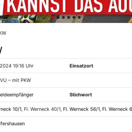
PKW
W
2024 19:16 Uhr
Einsatzort
 VU – mit PKW
eldeempfänger
Stichwort
rneck 10/1
, Fl. Werneck 40/1,
Fl. Werneck 56/1
,
Fl. Werneck 6
lfershausen