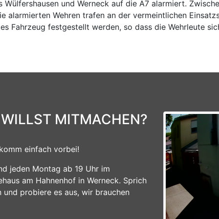
 Wülfershausen und Werneck auf die A7 alarmiert. Zwisc
 alarmierten Wehren trafen an der vermeintlichen Einsatzs
ltes Fahrzeug festgestellt werden, so dass die Wehrleute s
 WILLST MITMACHEN?
komm einfach vorbei!
ind jeden Montag ab 19 Uhr im
ehaus am Hahnenhof in Werneck. Sprich
n und probiere es aus, wir brauchen