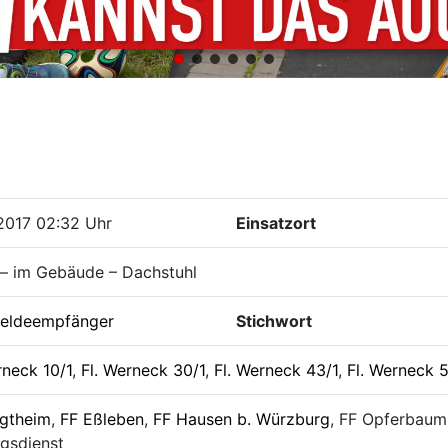
2017 02:32 Uhr
Einsatzort
 – im Gebäude – Dachstuhl
eldeempfänger
Stichwort
rneck 10/1
,
Fl. Werneck 30/1
,
Fl. Werneck 43/1
,
Fl. Werneck 
rgtheim
,
FF Eßleben
,
FF Hausen b. Würzburg
, FF Opferbaum
gsdienst