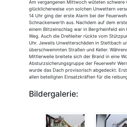
Am vergangenen Mittwoch wüteten schwere G
glücklicherweise von solchen Unwettern vers
14 Uhr ging der erste Alarm bei der Feuerweh
Schnackenwerth aus. Nachdem auf dem ersten
einem Blitzeinschlag war in Bergrheinfeld ei
Weg. Auch die Drehleiter rückte vom Stützpunk
Uhr. Jeweils Unwetterschäden in Stettbach un
überschwemmten Straßen und Keller. Während
Mittlerweile breitete sich der Brand in eine
Absturzsicherungsgruppe der Feuerwehr Werne
wurde das Dach provisorisch abgedeckt. Erst 
allen beteiligten Einsatzkräften für die reib
Bildergalerie: