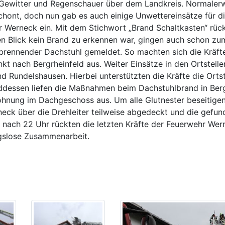
ewitter und Regenschauer über dem Landkreis. Normalerw
chont, doch nun gab es auch einige Unwettereinsätze für 
r Werneck ein. Mit dem Stichwort „Brand Schaltkasten“ rück
 Blick kein Brand zu erkennen war, gingen auch schon z
n brennender Dachstuhl gemeldet. So machten sich die Kräf
t nach Bergrheinfeld aus. Weiter Einsätze in den Ortsteile
d Rundelshausen. Hierbei unterstützten die Kräfte die Orts
dessen liefen die Maßnahmen beim Dachstuhlbrand in Berg
 Wohnung im Dachgeschoss aus. Um alle Glutnester beseitig
ck über die Drehleiter teilweise abgedeckt und die gefun
nach 22 Uhr rückten die letzten Kräfte der Feuerwehr Wern
ungslose Zusammenarbeit.