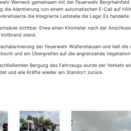
wehr Werneck gemeinsam mit der Feuerwehr Bergrheinfeld z
ng die Alarmierung von einem automatischen E-Call auf Höh
retisierte die Integrierte Leitstelle die Lage: Es handelt
auchsäule sichtbar. Etwa einen Kilometer nach der Anschlus
 Vollbrand stand.
Nachalarmierung der Feuerwehr Wülfershausen und ließ die A
öscht und ein Übergreifen auf die angrenzende Vegetation
chließenden Bergung des Fahrzeugs wurde der Verkehr einsp
det und alle Kräfte wieder am Standort zurück.