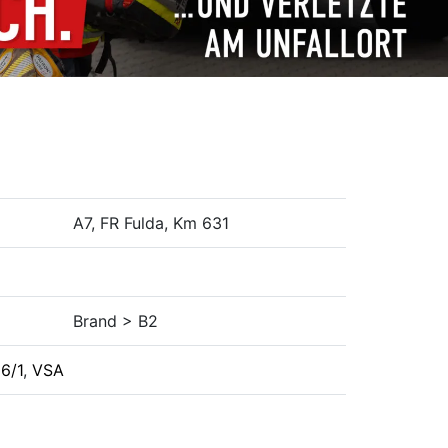
A7, FR Fulda, Km 631
Brand > B2
6/1
,
VSA