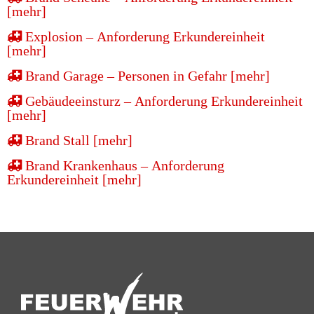
[mehr]
Explosion – Anforderung Erkundereinheit
[mehr]
Brand Garage – Personen in Gefahr [mehr]
Gebäudeeinsturz – Anforderung Erkundereinheit
[mehr]
Brand Stall [mehr]
Brand Krankenhaus – Anforderung
Erkundereinheit [mehr]