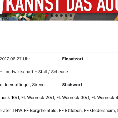
2017 08:27 Uhr
Einsatzort
– Landwirtschaft – Stall / Scheune
eldeempfänger
,
Sirene
Stichwort
rneck 10/1
,
Fl. Werneck 20/1
,
Fl. Werneck 30/1
,
Fl. Werneck 4
erater THW,
FF Bergrheinfeld
,
FF Ettleben
,
FF Geldersheim
,
L