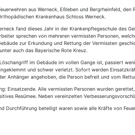
en Feuerwehren aus Werneck, Eßleben und Bergrheinfeld, de
Orthopädischen Krankenhaus Schloss Werneck.
rneck fand dieses Jahr in der Krankenpflegeschule des Gelä
beiter sprechen von mehreren vermissten Personen, welch
 Gebäude zur Erkundung und Rettung der Vermissten geschi
runter auch das Bayerische Rote Kreuz.
Löschangriff im Gebäude im vollen Gange ist, passiert wen
eingeklemmt und schwer verletzt. Sofort werden Einsatzkr
 der Anhänger angehoben, die Person befreit und vom Rettu
ng: Einsatzende. Alle vermissten Personen wurden gerettet, 
ositives Resümee. Neben vereinzelten Verbesserungsvorschl
und Durchführung beteiligt waren sowie alle Kräfte von Feu