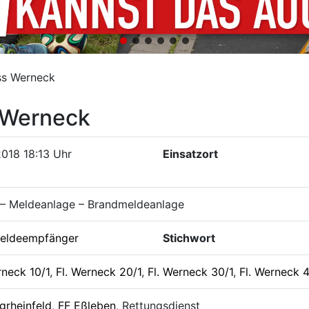
ss Werneck
 Werneck
2018 18:13 Uhr
Einsatzort
 – Meldeanlage – Brandmeldeanlage
eldeempfänger
Stichwort
rneck 10/1
,
Fl. Werneck 20/1
,
Fl. Werneck 30/1
,
Fl. Werneck 4
grheinfeld
,
FF Eßleben
, Rettungsdienst