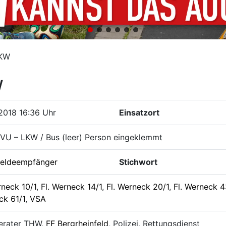
LKW
W
2018 16:36 Uhr
Einsatzort
VU – LKW / Bus (leer) Person eingeklemmt
eldeempfänger
Stichwort
rneck 10/1
,
Fl. Werneck 14/1
,
Fl. Werneck 20/1
,
Fl. Werneck 4
ck 61/1
,
VSA
erater THW,
FF Bergrheinfeld
, Polizei, Rettungsdienst